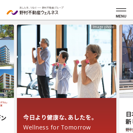
MENU
Image photo
ホーム
企業情報
事業内容
採用情報
日
今日より健康な、あしたを。
デン
新
不動産のご相談
Wellness for Tomorrow
野