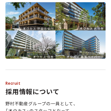
オウカス 世田谷仙川
オウカス 吉祥寺
オウカス 日吉
オウカス 幕張ベイパーク
Recruit
採用情報について
野村不動産グループの一員として、
「オウカス」のスタッフとなって