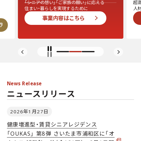
「シニアの想い」「ご家族の願い」に応える
超
住まい・暮らしを実現するために
人
ニュースリリース
事業内容はこちら
個人情報の取扱いについて
海外における腐敗防止基本方針
ソーシャルメディアポリシー
【事業者限定】お取引先様通報等窓
野
村
不
News Release
動
ニュースリリース
産
ウ
ェ
2026年1月27日
ル
ネ
健康増進型・賃貸シニアレジデンス
ス
「OUKAS」 第8弾 さいたま市浦和区に「オ